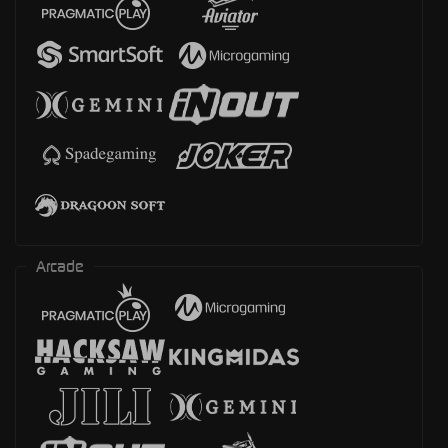
Arcade