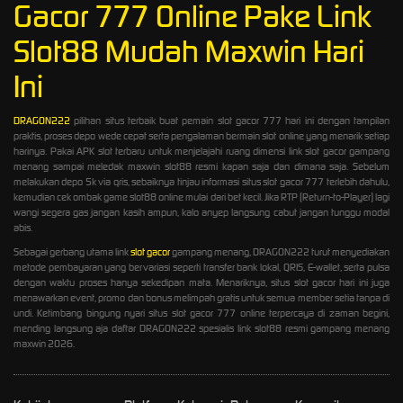
Gacor 777 Online Pake Link
Slot88 Mudah Maxwin Hari
Ini
DRAGON222
pilihan situs terbaik buat pemain slot gacor 777 hari ini dengan tampilan
praktis, proses depo wede cepat serta pengalaman bermain slot online yang menarik setiap
harinya. Pakai APK slot terbaru untuk menjelajahi ruang dimensi link slot gacor gampang
menang sampai meledak maxwin slot88 resmi kapan saja dan dimana saja. Sebelum
melakukan depo 5k via qris, sebaiknya tinjau informasi situs slot gacor 777 terlebih dahulu,
kemudian cek ombak game slot88 online mulai dari bet kecil. Jika RTP (Return-to-Player) lagi
wangi segera gas jangan kasih ampun, kalo anyep langsung cabut jangan tunggu modal
abis.
Sebagai gerbang utama link
slot gacor
gampang menang, DRAGON222 turut menyediakan
metode pembayaran yang bervariasi seperti transfer bank lokal, QRIS, E-wallet, serta pulsa
dengan waktu proses hanya sekedipan mata. Menariknya, situs slot gacor hari ini juga
menawarkan event, promo dan bonus melimpah gratis untuk semua member setia tanpa di
undi. Ketimbang bingung nyari situs slot gacor 777 online terpercaya di zaman begini,
mending langsung aja daftar DRAGON222 spesialis link slot88 resmi gampang menang
maxwin 2026.