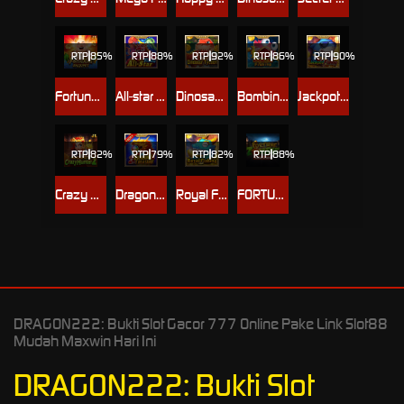
RTP
85%
RTP
88%
RTP
92%
RTP
86%
RTP
90%
Fortune King Jackpot
All-star Fishing
Dinosaur Tycoon
Bombing Fishing
Jackpot Fishing
RTP
82%
RTP
79%
RTP
82%
RTP
88%
Crazy Hunter 2
Dragon Treasure
Royal Fishing
FORTUNE ZOMBIE
DRAGON222: Bukti Slot Gacor 777 Online Pake Link Slot88
Mudah Maxwin Hari Ini
DRAGON222: Bukti Slot