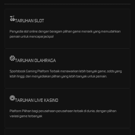
TARUHAN SLOT
Penyedia slot online dengan beragam pilihan game menarik yang memudahkan
pemain untuk mencapai jackpot
TARUHAN OLAHRAGA
Sportsbook Gaming Platform Terbaik menawarkan lebih banyak game, odds yang
lebih tinggi, dan menyediakan pilihan yang lebih banyak untuk pemain.
TARUHAN LIVE KASINO
Platform Pilihan bagi perusahaan-perusahaan terbaik di dunia, dengan pilihan
variasi game terbanyak