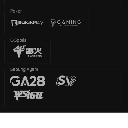
Poker
E-Sports
Sabung Ayam