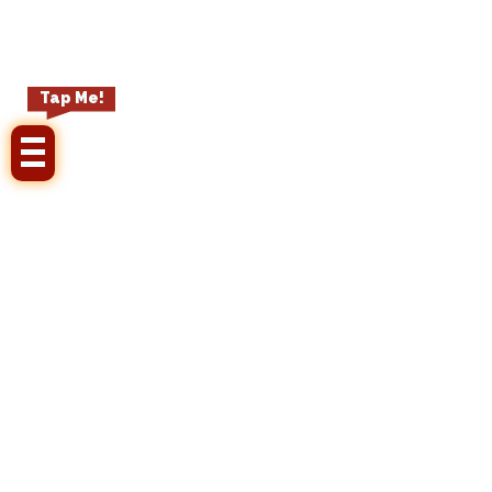
Tap Me!