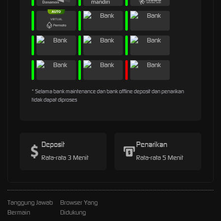
* Selama bank maintenance dan bank offline deposit dan penarikan
tidak dapat diproses
Deposit
Penarikan
Rata-rata 3 Menit
Rata-rata 5 Menit
Tanggung Jawab
Browser Yang
Bermain
Didukung