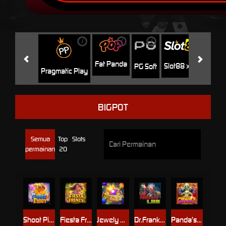
i
i
i
i
i
Facha
Fat Panda
Slot88 x PP
PG Soft
Pragmatic Play
BIGPOT
Semua
Top
Slots
permainan
20
Shoot Piggy
Fiesta Frenzy
Jewely Spin
Dr.Franken’s Lab
Panda’s Jackpot