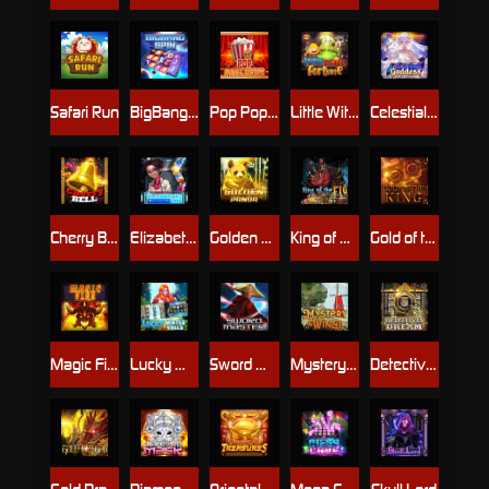
Safari Run
BigBang Spin
Pop Popcorns
Little Witch's Fortune
Celestial Goddess
Cherry Bell
Elizabeth Lab
Golden Panda
King of Pig
Gold of the King
Magic Fire
Lucky Waterfalls
Sword Master
Mystery Wind
Detective’s Dream