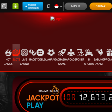
Main di
MASUK
DAFTAR
Telegram
HOT
SLOTS
LIVE
RACE
TOGEL
OLAHRAGA
CRASH
ARCADE
POKER
E-
SABUNG
PROM
GAMES
CASINO
GAME
SPORTS
AYAM
IDR
12,673,
JACKPOT
PLAY