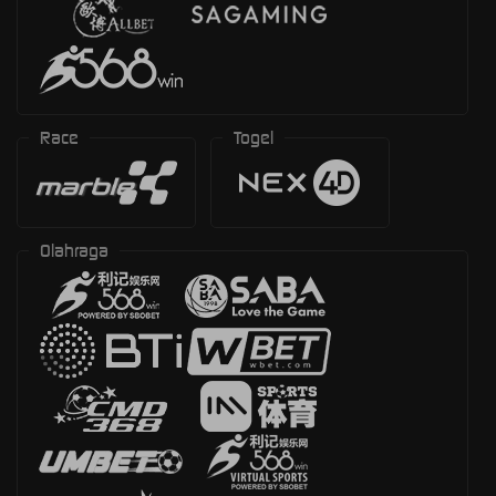
Race
Togel
Olahraga