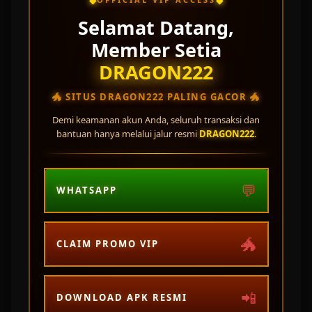
DRAGON222: Bukti Slot
Selamat Datang,
Gacor 777 Online Pake Link
Member Setia
Slot88 Mudah Maxwin Hari
DRAGON222
Ini
🐲 SITUS DRAGON222 PALING GACOR 🐲
DRAGON222
pilihan situs terbaik buat pemain slot gacor 777 hari ini dengan tampilan
Demi keamanan akun Anda, seluruh transaksi dan
praktis, proses depo wede cepat serta pengalaman bermain slot online yang menarik setiap
bantuan hanya melalui jalur resmi
DRAGON222
.
harinya. Pakai APK slot terbaru untuk menjelajahi ruang dimensi link slot gacor gampang
menang sampai meledak maxwin slot88 resmi kapan saja dan dimana saja. Sebelum
melakukan depo 5k via qris, sebaiknya tinjau informasi situs slot gacor 777 terlebih dahulu,
💬
kemudian cek ombak game slot88 online mulai dari bet kecil. Jika RTP (Return-to-Player)
WHATSAPP
lagi wangi segera gas jangan kasih ampun, kalo anyep langsung cabut jangan tunggu
modal abis.
Sebagai gerbang utama link
slot gacor
gampang menang, DRAGON222 turut
🐲
CLAIM PROMO VIP
menyediakan metode pembayaran yang bervariasi seperti transfer bank lokal, QRIS, E-
wallet, serta pulsa dengan waktu proses hanya sekedipan mata. Menariknya, situs slot
gacor hari ini juga menawarkan event, promo dan bonus melimpah gratis untuk semua
member setia tanpa di undi. Ketimbang bingung nyari situs slot gacor 777 online
📲
DOWNLOAD APK RESMI
terpercaya di zaman begini, mending langsung aja daftar DRAGON222 spesialis link slot88