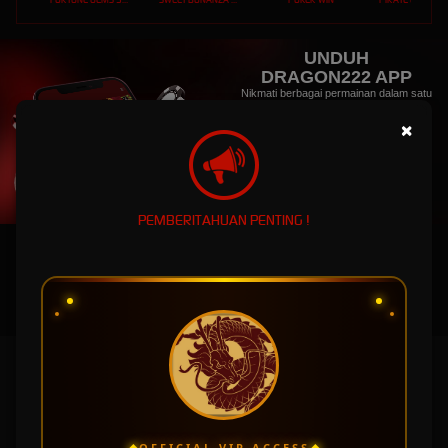
UNDUH
DRAGON222 APP
Nikmati berbagai permainan dalam satu
genggaman
×
UNDUH
PANDUAN INSTALASI
PEMBERITAHUAN PENTING !
DRAGON222: Bukti Slot Gacor 777 Online Pake Link Slot88
Mudah Maxwin Hari Ini
◆
◆
OFFICIAL VIP ACCESS